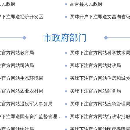
人民政府
高青县人民政府
户下注即送经济开发区
市政府部门
注官方网站教育局
买球下注官方网站科学技术
注官方网站司法局
买球下注官方网站财政局
注官方网站生态环境局
买球下注官方网站住房和城
注官方网站农业农村局
买球下注官方网站商务局
注官方网站退役军人事务局
买球下注官方网站应急管理
买球开户下注即送国有资产监督管理委员会
买球下注官方网站行政审批
注官方网站统计局
买球下注官方网站医疗保障