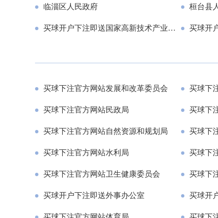
临淄区人民政府
桓台县
买球开户下注即送国家高新技术产业开发区
买球开
买球下注官方网站发展和改革委员会
买球下
买球下注官方网站民政局
买球下
买球下注官方网站自然资源和规划局
买球下
买球下注官方网站水利局
买球下
买球下注官方网站卫生健康委员会
买球下
买球开户下注即送外事办公室
买球下注官方网站体育局
买球下