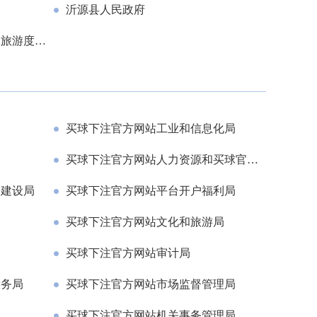
沂源县人民政府
临淄
买球开户下注即送文昌湖省级旅游度假区
局
买球下注官方网站工业和信息化局
买球
买球下注官方网站人力资源和买球官网活动局
买球
乡建设局
买球下注官方网站平台开户福利局
买球
买球下注官方网站文化和旅游局
买球
局
买球下注官方网站审计局
买球
服务局
买球下注官方网站市场监督管理局
买球
局
买球下注官方网站机关事务管理局
买球