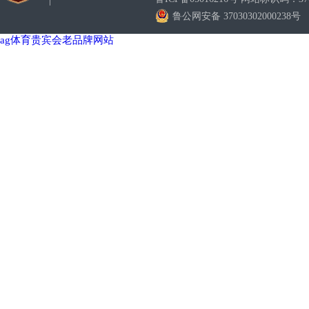
鲁公网安备 37030302000238号
ag体育贵宾会老品牌网站