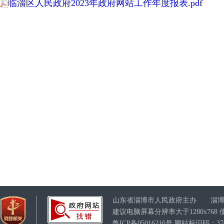
临淄区人民政府2023年政府网站工作年度报表.pdf
山东省淄博市人民政府主办 淄博
建议电脑屏幕分辨率大于1280x76
鲁ICP备05016216号 网站标识码：