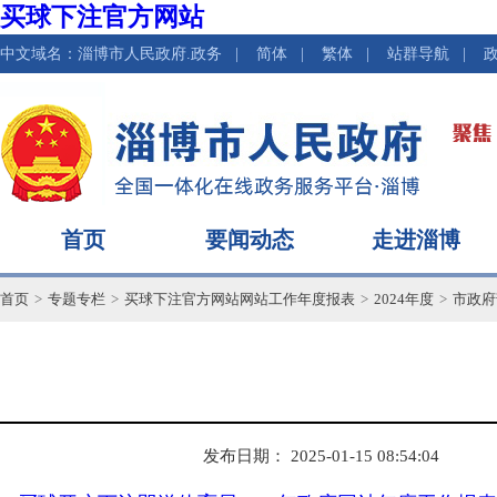
买球下注官方网站
中文域名：淄博市人民政府.政务
|
简体
|
繁体
|
站群导航
|
首页
要闻动态
走进淄博
首页
>
专题专栏
>
买球下注官方网站网站工作年度报表
>
2024年度
>
市政府
发布日期： 2025-01-15 08:54:04