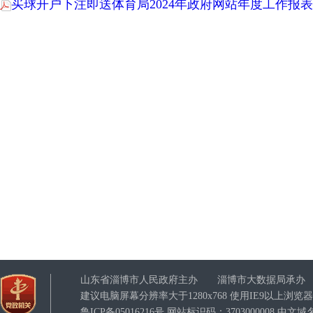
买球开户下注即送体育局2024年政府网站年度工作报表.p
山东省淄博市人民政府主办 淄博市大数据局承办
建议电脑屏幕分辨率大于1280x768 使用IE9以上浏
鲁ICP备05016216号 网站标识码：3703000008 