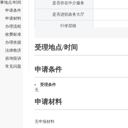
事地点/时间
是否存在中介服务
申请条件
是否进驻政务大厅
申请材料
行使层级
办理流程
收费标准
基本编码
无
办理依据
受理地点/时间
事项版本
法律救济
咨询投诉
联办机构
无
常见问题
申请条件
到办事现场次数
材料邮寄收件人
受理条件
无
申请材料
无申报材料