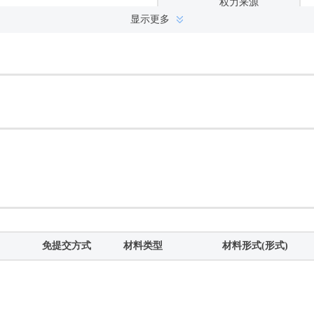
显示更多
实施编码
网办深度
是否一次办好
材料收件人联系电话
事项状态