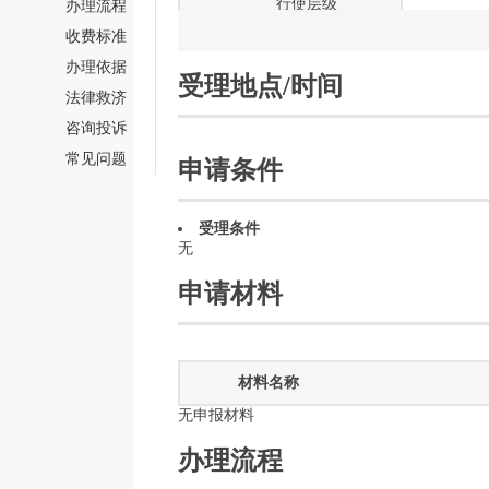
办理流程
收费标准
基本编码
无
办理依据
受理地点/时间
事项版本
法律救济
咨询投诉
联办机构
无
常见问题
申请条件
到办事现场次数
材料邮寄收件人
受理条件
无
申请材料
无申报材料
办理流程
暂无办理流程