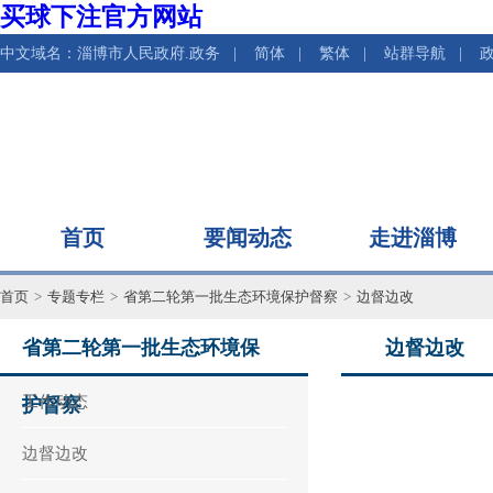
买球下注官方网站
中文域名：淄博市人民政府.政务
|
简体
|
繁体
|
站群导航
|
首页
要闻动态
走进淄博
首页
>
专题专栏
>
省第二轮第一批生态环境保护督察
>
边督边改
省第二轮第一批生态环境保
边督边改
工作动态
护督察
边督边改