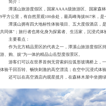
简介：
潭溪山旅游度假区，国家AAAA级旅游区、国家森林
9平方公里，有自然景观100余处，最高峰海拔867米
潭溪山拥有四大地标性体验项目、五大度假酒店，是
共同体"；旅行者也将化身为探索者、生活家，沉浸式体
主要看点：
作为北方精品景区的代表之一，潭溪山旅游度假区持
游、购、娱"为一体的精品山岳型度假景区。
游客们可以在世界首例无背索斜拉弧形玻璃桥上，
体验千回百转、畅快刺激的高空漂流；在空中沉浸式体
还可以在高空酒店内观星揽月，在森林木屋中坐拥