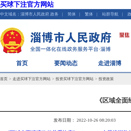
买球下注官方网站
中文域名：淄博市人民政府.政务
|
简体
|
繁体
|
站群导航
|
首页
要闻动态
走进淄博
首页
>
走进买球下注官方网站
>
投资买球下注官方网站
>
投资政策
《区域全面
发布日期： 2022-10-26 08:20:03