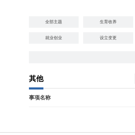
全部主题
生育收养
就业创业
设立变更
婚姻登记
优待抚恤
交通出行
旅游观光
其他
知识产权
环保绿化
事项名称
死亡殡葬
地方特色分类