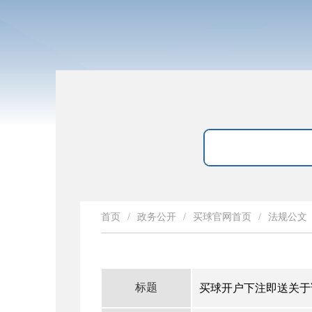
首页
/
政务公开
/
买球官网首页
/
法规公文
标题
买球开户下注即送关于