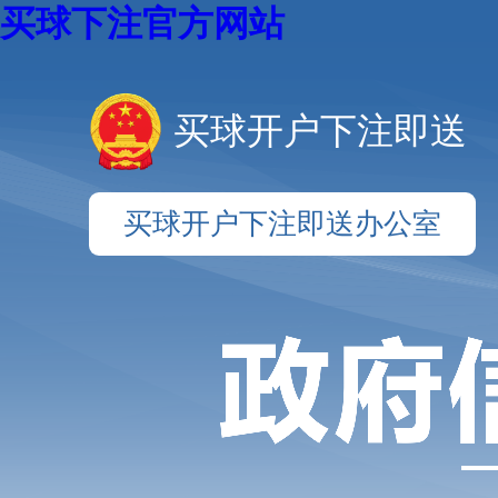
买球下注官方网站
买球开户下注即送
买球开户下注即送办公室