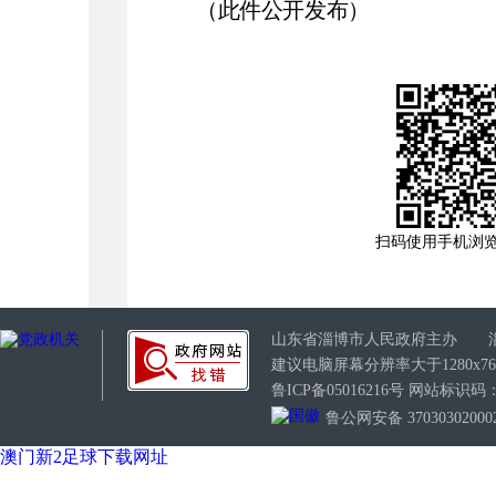
（此件公开发布）
扫码使用手机浏
山东省淄博市人民政府主办 
建议电脑屏幕分辨率大于1280x7
鲁ICP备05016216号 网站标识
鲁公网安备 37030302000
澳门新2足球下载网址