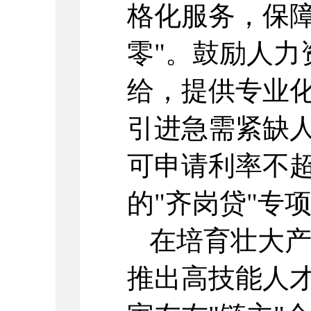
格化服务，保障
零"。鼓励人力
给，提供专业
引进急需紧缺
可申请利率不超
的"齐岗贷"专
在培育壮大
推出高技能人