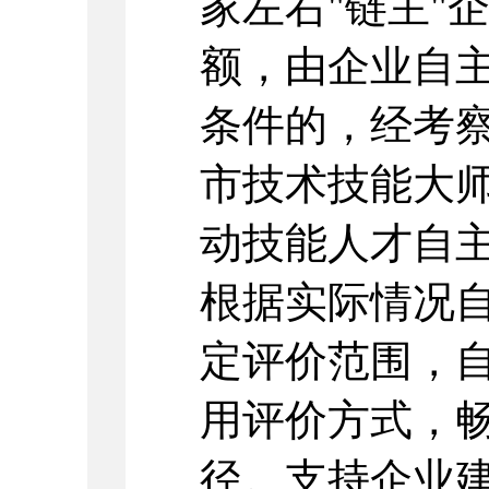
家左右"链主"
额，由企业自
条件的，经考
市技术技能大
动技能人才自
根据实际情况
定评价范围，
用评价方式，
径。支持企业