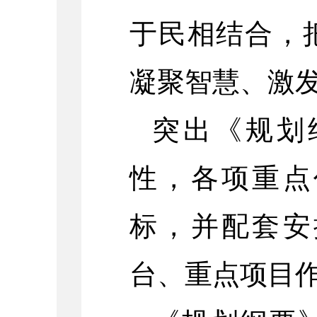
于民相结合，
凝聚智慧、激
突出《规划
性，各项重点
标，并配套安
台、重点项目