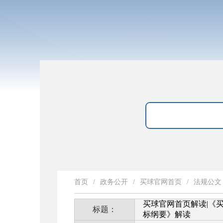
首页
/
政务公开
/
买球官网首页
/
法规公文
买球官网首页解读|《
标题：
标纲要》解读