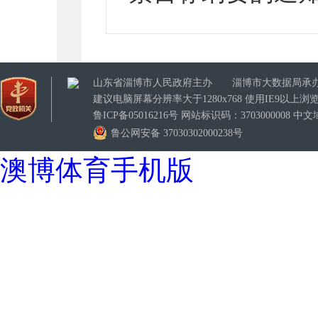
山东省淄博市人民政府主办 淄博市大数据局承
建议电脑屏幕分辨率大于1280x768 使用IE9以
鲁ICP备05016216号 网站标识码：370300000
鲁公网安备 37030302000238号
澳博体育手机版