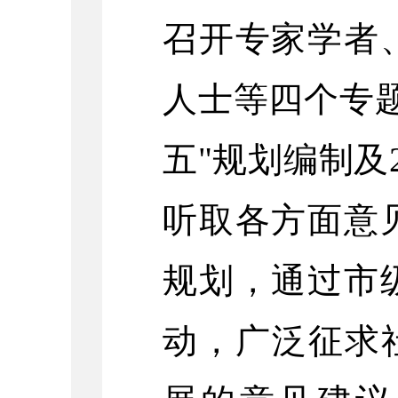
召开专家学者
人士等四个专
五"规划编制及
听取各方面意
规划，通过市
动，广泛征求