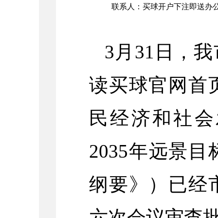
联系人：买球开户下注即送办
3月31日，
读买球官网首
民经济和社会
2035年远景
纲要》）已经
六次会议审查