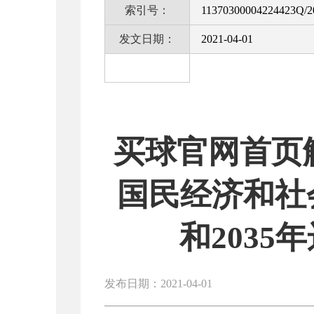
索引号：
11370300004224423Q/2
发文日期：
2021-04-01
买球官网首页
国民经济和社
和203
发布日期：2021-04-01