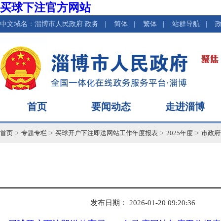
买球下注官方网站
中文域名：淄博市人民政府.政务
|
简体
|
繁体
|
站群导航
|
首页
要闻动态
走进淄博
首页
>
专题专栏
>
买球开户下注即送网站工作年度报表
>
2025年度
>
市政府
发布日期： 2026-01-20 09:20:36