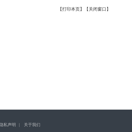
【打印本页】
【关闭窗口】
隐私声明
|
关于我们