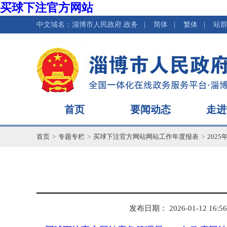
买球下注官方网站
中文域名：淄博市人民政府.政务
|
简体
|
繁体
|
站
首页
要闻动态
走进
首页
>
专题专栏
>
买球下注官方网站网站工作年度报表
>
2025
发布日期： 2026-01-12 16:56