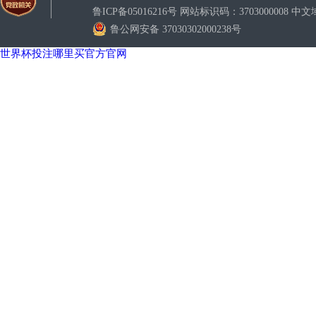
鲁ICP备05016216号 网站标识码：370300000
鲁公网安备 37030302000238号
世界杯投注哪里买官方官网