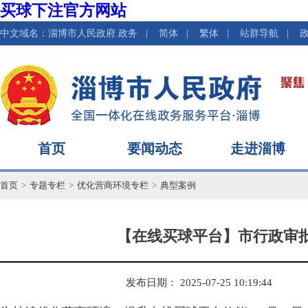
买球下注官方网站
中文域名：淄博市人民政府.政务
|
简体
|
繁体
|
站群导航
|
首页
要闻动态
走进淄博
首页
>
专题专栏
>
优化营商环境专栏
>
典型案例
【在线买球平台】市行政审
发布日期： 2025-07-25 10:19:44