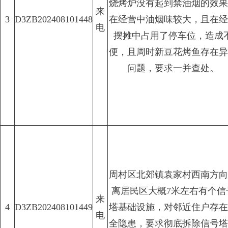
烧烤炉没有起到禁油烟的效果
来
3
D3ZB202408101448
在经营中油烟味较大，且在经
电
摆摊中占用了停车位，造成
便，且周时新豆花烤鱼存在异
问题，要求一并查处。
周村区北郊镇袁家村西南方向
离居民区大概7米左右有个信
来
4
D3ZB202408101449
塔基础设施，对邻近住户存在
电
全隐患，要求彻底拆除信号塔