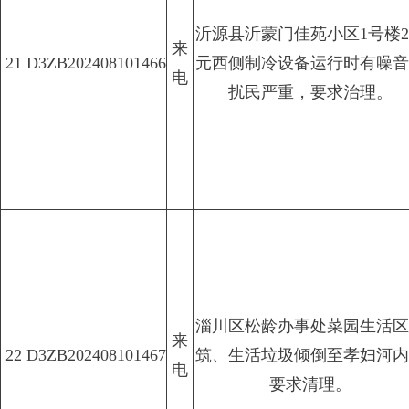
沂源县沂蒙门佳苑小区1号楼
来
21
D3ZB202408101466
元西侧制冷设备运行时有噪音
电
扰民严重，要求治理。
淄川区松龄办事处菜园生活区
来
22
D3ZB202408101467
筑、生活垃圾倾倒至孝妇河内
电
要求清理。