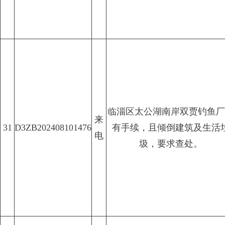
临淄区太公湖南岸双贾钓鱼厂
来
31
D3ZB202408101476
有手续，且倾倒建筑及生活
电
圾，要求查处。