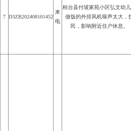
桓台县付坡家苑小区弘文幼儿
来
7
D3ZB202408101452
做饭的外排风机噪声太大，
电
民，影响附近住户休息。