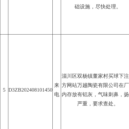
础设施，尽快处理。
淄川区双杨镇董家村买球下注
来
方网站万越陶瓷有限公司在厂
5
D3ZB202408101450
电
内存放有铝灰，气味刺鼻，扬
严重，要求查处。