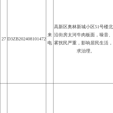
高新区奥林新城小区51号楼
来
沿街房太河牛肉板面，噪音、
27
D3ZB202408101472
电
雾扰民严重，影响居民生活，
求治理。