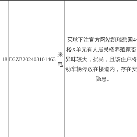
买球下注官方网站凯瑞碧园4
楼X单元有人居民楼养殖家畜
来
18
D3ZB202408101463
异味较大，扰民，且该住户将
电
动车辆停放在楼道内，存在安
隐患。