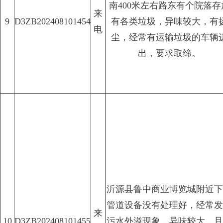
南400米左右路东有个院落存
来
9
D3ZB202408101454
有各类垃圾，异味较大，有
电
尘，经常有运输垃圾的车辆
出，要求取缔。
沂源县鲁中商业博览城附近下
管道设备没有处理好，经常发
来
10
D3ZB202408101455
污水外溢现象，异味较大，且