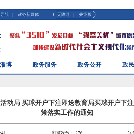
群导航
|
政务新媒体
无障碍
|
关怀版
淄博
政务服务
政务公开
政
活动局 买球开户下注即送教育局买球开户下
策落实工作的通知
:41
浏览次数：
276
字