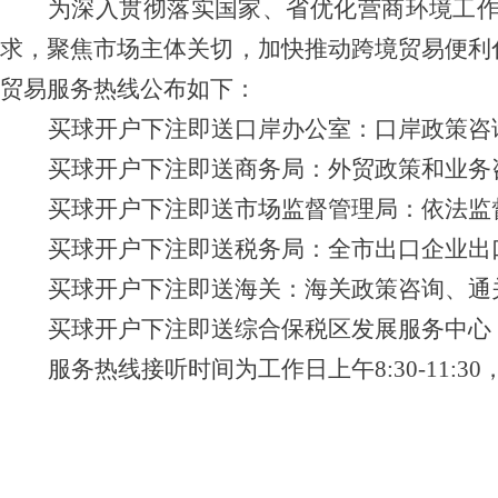
为深入贯彻落实国家、省优化营商环境工
求，聚焦市场主体关切，加快推动跨境贸易便利
贸易服务热线公布如下：
买球开户下注即送口岸办公室：
口岸政策咨询
买球开户下注即送商务局：
外贸政策和业务咨询
买球开户下注即送市场监督管理局：
依法监督
买球开户下注即送税务局：
全市出口企业出
买球开户下注即送海关：
海关政策咨询、通关
买球开户下注即送综合保税区发展服务中心
服务热线接听时间为工作日上午8:30-11:30，下午